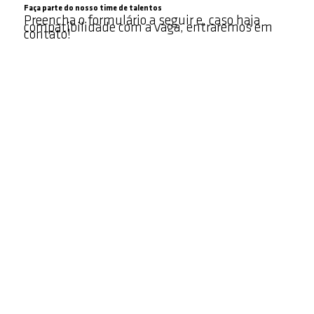
​Faça parte do nosso time de talentos
Preencha o formulário a seguir e, caso haja
compatibilidade com a vaga, entraremos em
contato!