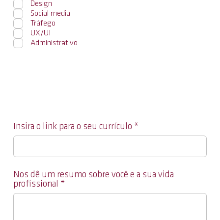
g
Design
a
Social media
t
Tráfego
ó
UX/UI
r
Administrativo
i
o
Insira o link para o seu currículo
Nos dê um resumo sobre você e a sua vida
profissional