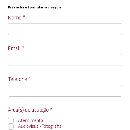
Preencha o formulário a seguir
Nome
Email
Telefone
O
Área(s) de atuação
*
b
Atendimento
r
Audiovisual/Fotografia
i